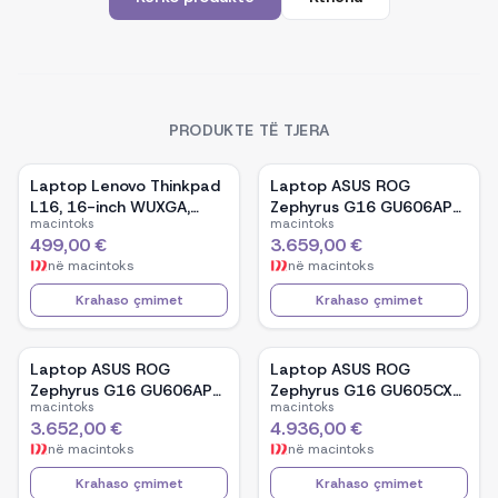
PRODUKTE TË TJERA
Laptop Lenovo Thinkpad
Laptop ASUS ROG
L16, 16-inch WUXGA,
Zephyrus G16 GU606AP-
macintoks
macintoks
AMD Ryzen 5 Pro-7535U,
TB039W, 16-inch OLED,
499,00 €
3.659,00 €
16GB Ram DDR5, 512GB
Intel Core Ultra 9 386H,
në
macintoks
në
macintoks
SSD - Black
NVIDIA GeForce RTX
5070, 32GB RAM, 1TB
Krahaso çmimet
Krahaso çmimet
SSD, Windows 11 - White
Laptop ASUS ROG
Laptop ASUS ROG
Zephyrus G16 GU606AP-
Zephyrus G16 GU605CX-
macintoks
macintoks
TB041W, 16-inch OLED,
QR106W, 16-inch WQXGA
3.652,00 €
4.936,00 €
Intel Core Ultra 9 386H,
OLED, Intel Core Ultra 9
në
macintoks
në
macintoks
NVIDIA GeForce RTX
285H, NVIDIA GeForce
5070, 32GB RAM, 1TB
RTX 5090, 32GB RAM,
Krahaso çmimet
Krahaso çmimet
SSD, Windows 11 - Black
2TB SSD, Windows 11 -