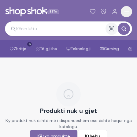
BETA
%
Zbritje
Të gjitha
Teknologji
Gaming
Sh
Produkti nuk u gjet
Ky produkt nuk është më i disponueshëm ose është hequr nga
katalogu.
Kërko produkte
Kthehu