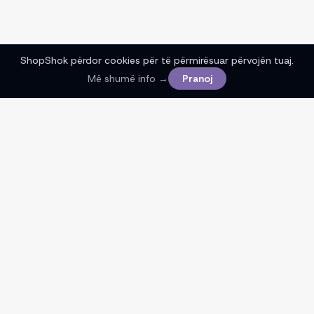
ShopShok përdor cookies për të përmirësuar përvojën tuaj.
Më shumë info →
Pranoj