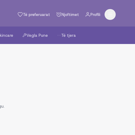
Të preferuarat
Njoftimet
Profili
kincare
Vegla Pune
Të tjera
gu.