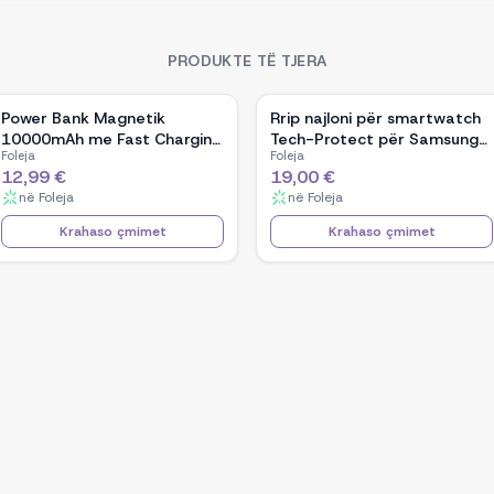
PRODUKTE TË TJERA
Power Bank Magnetik
Rrip najloni për smartwatch
10000mAh me Fast Charging
Tech-Protect për Samsung
Foleja
Foleja
për Smartphone
Galaxy Watch Ultra 47mm,
12,99 €
19,00 €
zi/portokalli
në
Foleja
në
Foleja
Krahaso çmimet
Krahaso çmimet