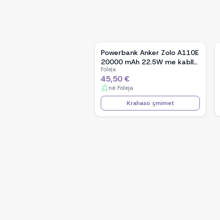
Powerbank Anker Zolo A110E
20000 mAh 22.5W me kabllo
Foleja
USB-C të integrume, e zezë
45,50 €
në
Foleja
Krahaso çmimet