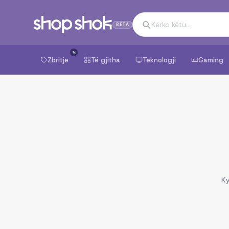
BETA
%
Zbritje
Të gjitha
Teknologji
Gaming
Ky