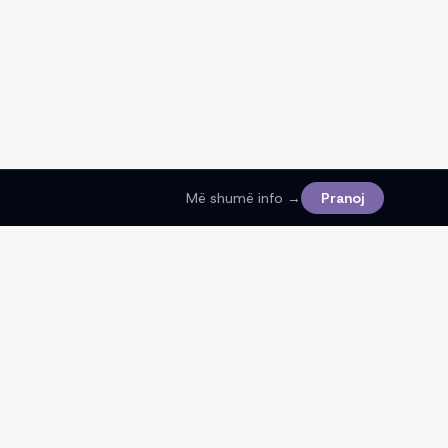
Më shumë info →
Pranoj
Ligjore