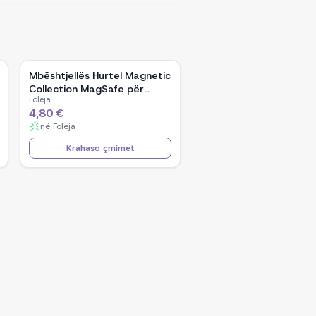
Mbështjellës Hurtel Magnetic
Collection MagSafe për
Foleja
iPhone 16 Pro, TPU, kaltër e
4,80 €
çelët
në
Foleja
Krahaso çmimet