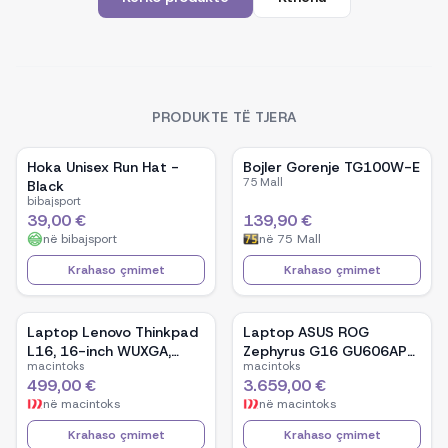
PRODUKTE TË TJERA
Hoka Unisex Run Hat -
Bojler Gorenje TG100W-E
75 Mall
Black
bibajsport
39,00 €
139,90 €
në
bibajsport
në
75 Mall
Krahaso çmimet
Krahaso çmimet
Laptop Lenovo Thinkpad
Laptop ASUS ROG
L16, 16-inch WUXGA,
Zephyrus G16 GU606AP-
macintoks
macintoks
AMD Ryzen 5 Pro-7535U,
TB039W, 16-inch OLED,
499,00 €
3.659,00 €
16GB Ram DDR5, 512GB
Intel Core Ultra 9 386H,
në
macintoks
në
macintoks
SSD - Black
NVIDIA GeForce RTX
5070, 32GB RAM, 1TB
Krahaso çmimet
Krahaso çmimet
SSD, Windows 11 - White