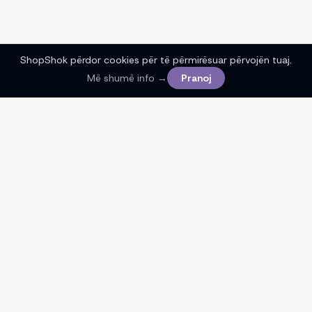
ShopShok përdor cookies për të përmirësuar përvojën tuaj.
Më shumë info →
Pranoj