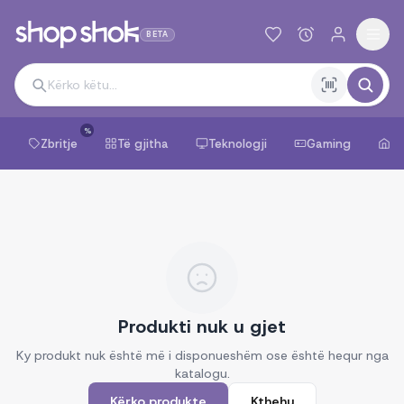
BETA
%
Zbritje
Të gjitha
Teknologji
Gaming
Sh
Produkti nuk u gjet
Ky produkt nuk është më i disponueshëm ose është hequr nga
katalogu.
Kërko produkte
Kthehu