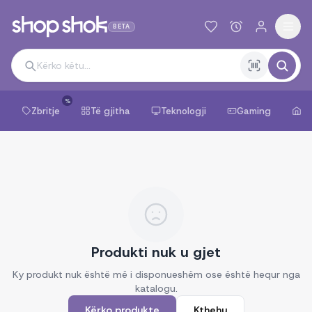
BETA
%
Zbritje
Të gjitha
Teknologji
Gaming
Sh
Produkti nuk u gjet
Ky produkt nuk është më i disponueshëm ose është hequr nga
katalogu.
Kërko produkte
Kthehu