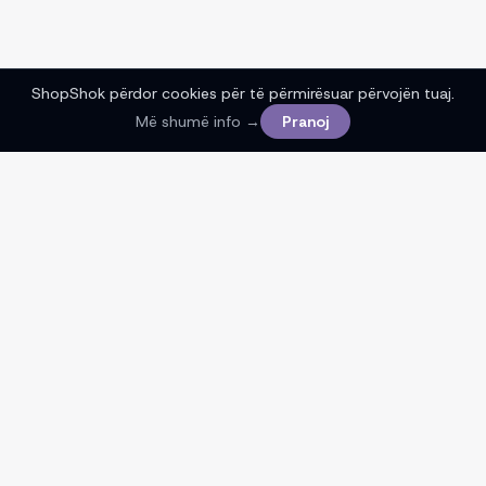
ShopShok përdor cookies për të përmirësuar përvojën tuaj.
Më shumë info →
Pranoj