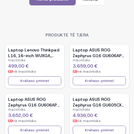
PRODUKTE TË TJERA
Laptop Lenovo Thinkpad
Laptop ASUS ROG
L16, 16-inch WUXGA,
Zephyrus G16 GU606AP-
macintoks
macintoks
AMD Ryzen 5 Pro-7535U,
TB039W, 16-inch OLED,
499,00 €
3.659,00 €
16GB Ram DDR5, 512GB
Intel Core Ultra 9 386H,
në
macintoks
në
macintoks
SSD - Black
NVIDIA GeForce RTX
5070, 32GB RAM, 1TB
Krahaso çmimet
Krahaso çmimet
SSD, Windows 11 - White
Laptop ASUS ROG
Laptop ASUS ROG
Zephyrus G16 GU606AP-
Zephyrus G16 GU605CX-
macintoks
macintoks
TB041W, 16-inch OLED,
QR106W, 16-inch WQXGA
3.652,00 €
4.936,00 €
Intel Core Ultra 9 386H,
OLED, Intel Core Ultra 9
në
macintoks
në
macintoks
NVIDIA GeForce RTX
285H, NVIDIA GeForce
5070, 32GB RAM, 1TB
RTX 5090, 32GB RAM,
Krahaso çmimet
Krahaso çmimet
SSD, Windows 11 - Black
2TB SSD, Windows 11 -