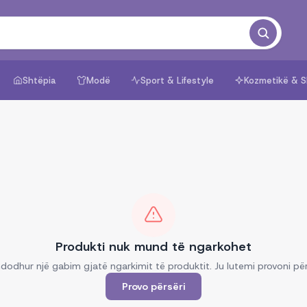
Shtëpia
Modë
Sport & Lifestyle
Kozmetikë & S
Produkti nuk mund të ngarkohet
dodhur një gabim gjatë ngarkimit të produktit. Ju lutemi provoni për
Provo përsëri