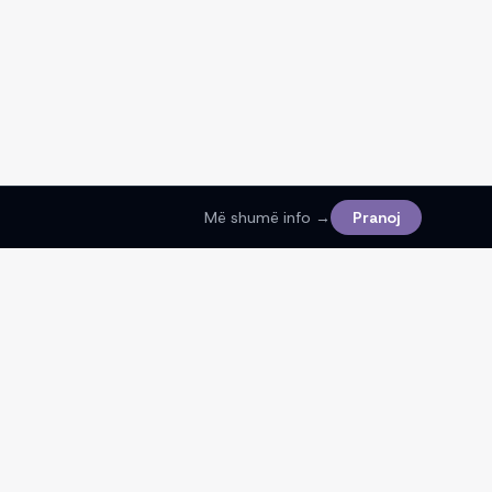
Më shumë info →
Pranoj
Ligjore