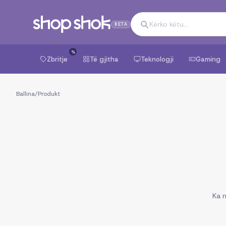
BETA
%
Zbritje
Të gjitha
Teknologji
Gaming
Ballina
/
Produkt
Ka n