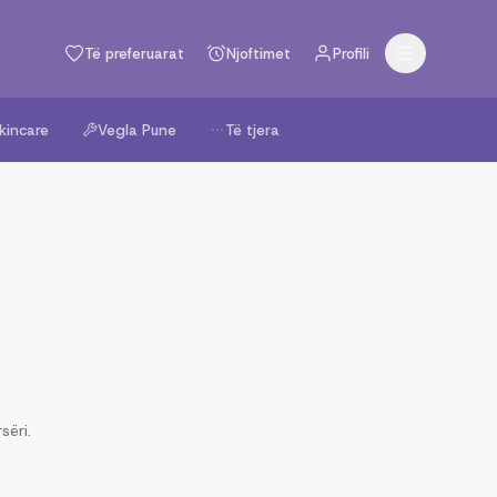
Të preferuarat
Njoftimet
Profili
kincare
Vegla Pune
Të tjera
sëri.