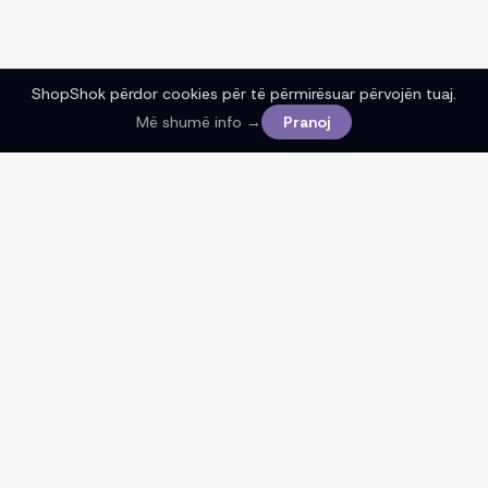
ShopShok përdor cookies për të përmirësuar përvojën tuaj.
Më shumë info →
Pranoj