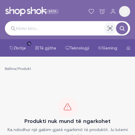
BETA
%
Zbritje
Të gjitha
Teknologji
Gaming
Sh
Ballina
/
Produkt
Produkti nuk mund të ngarkohet
Ka ndodhur një gabim gjatë ngarkimit të produktit. Ju lutemi