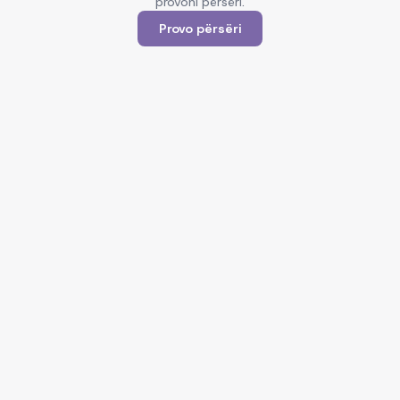
provoni përsëri.
Provo përsëri