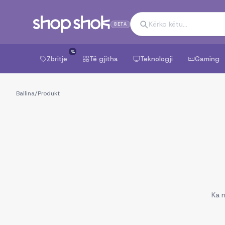
BETA
%
Zbritje
Të gjitha
Teknologji
Gaming
Ballina
/
Produkt
Ka n