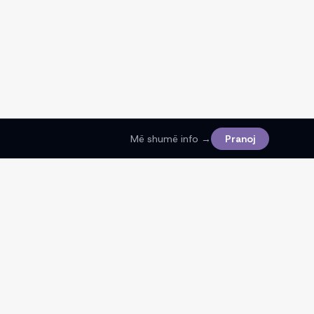
Më shumë info →
Pranoj
Ligjore