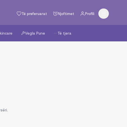
Të preferuarat
Njoftimet
Profili
kincare
Vegla Pune
Të tjera
sëri.