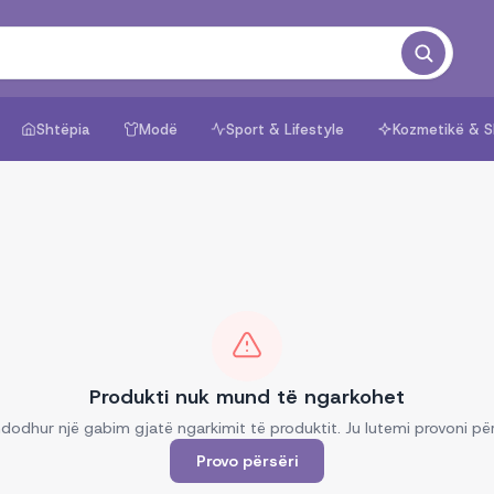
Shtëpia
Modë
Sport & Lifestyle
Kozmetikë & S
Produkti nuk mund të ngarkohet
dodhur një gabim gjatë ngarkimit të produktit. Ju lutemi provoni për
Provo përsëri