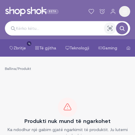
BETA
%
Zbritje
Të gjitha
Teknologji
Gaming
Sh
Ballina
/
Produkt
Produkti nuk mund të ngarkohet
Ka ndodhur një gabim gjatë ngarkimit të produktit. Ju lutemi