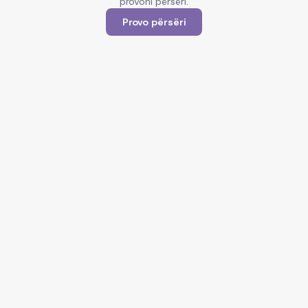
provoni përsëri.
Provo përsëri