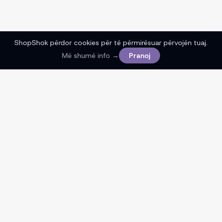
ShopShok përdor cookies për të përmirësuar përvojën tuaj.
Më shumë info →
Pranoj