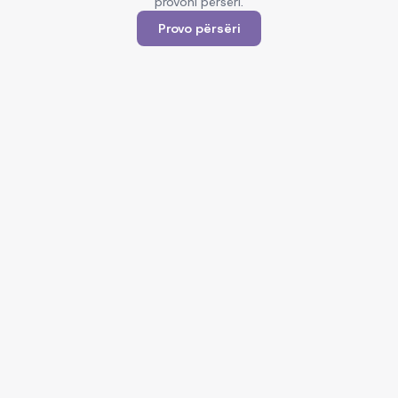
provoni përsëri.
Provo përsëri