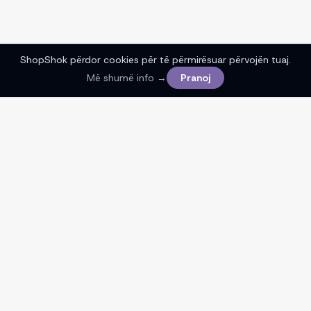
ShopShok përdor cookies për të përmirësuar përvojën tuaj.
Më shumë info →
Pranoj