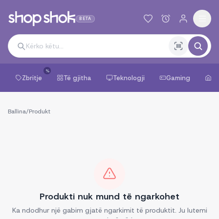
BETA
%
Zbritje
Të gjitha
Teknologji
Gaming
Sh
Ballina
/
Produkt
Produkti nuk mund të ngarkohet
Ka ndodhur një gabim gjatë ngarkimit të produktit. Ju lutemi