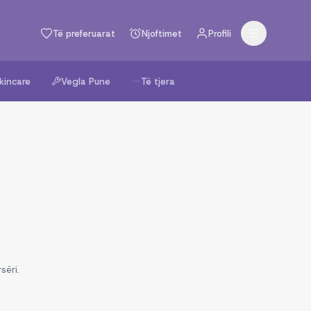
Të preferuarat
Njoftimet
Profili
kincare
Vegla Pune
Të tjera
sëri.