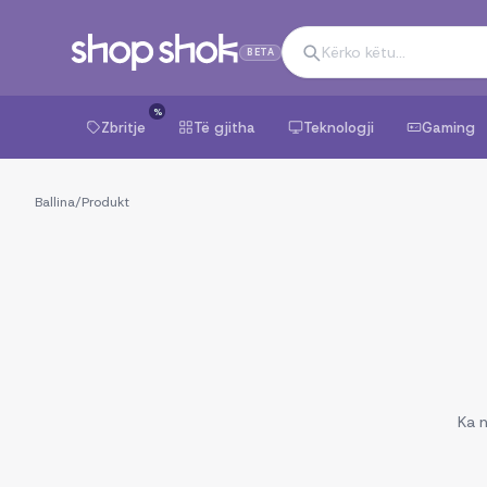
BETA
%
Zbritje
Të gjitha
Teknologji
Gaming
Ballina
/
Produkt
Ka n