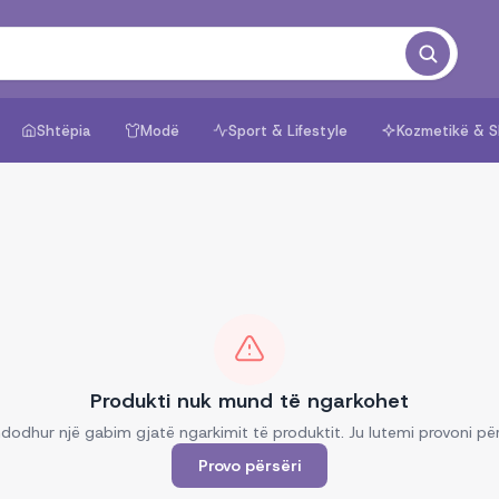
Shtëpia
Modë
Sport & Lifestyle
Kozmetikë & S
Produkti nuk mund të ngarkohet
dodhur një gabim gjatë ngarkimit të produktit. Ju lutemi provoni për
Provo përsëri