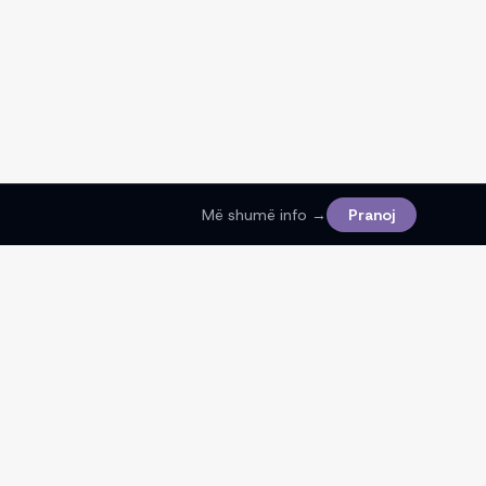
Më shumë info →
Pranoj
Ligjore