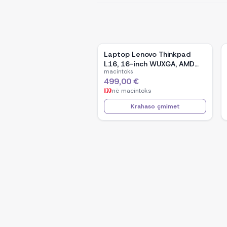
Laptop Lenovo Thinkpad
L16, 16-inch WUXGA, AMD
macintoks
Ryzen 5 Pro-7535U, 16GB
499,00 €
Ram DDR5, 512GB SSD -
në
macintoks
Black
Krahaso çmimet