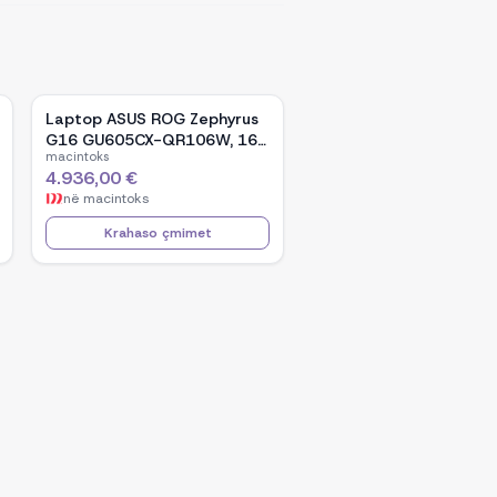
Laptop ASUS ROG Zephyrus
G16 GU605CX-QR106W, 16-
macintoks
inch WQXGA OLED, Intel Core
4.936,00 €
Ultra 9 285H, NVIDIA GeForce
në
macintoks
RTX 5090, 32GB RAM, 2TB
SSD, Windows 11 - Black
Krahaso çmimet