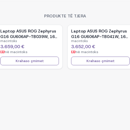
PRODUKTE TË TJERA
Laptop ASUS ROG Zephyrus
Laptop ASUS ROG Zephyrus
G16 GU606AP-TB039W, 16-
G16 GU606AP-TB041W, 16-
macintoks
macintoks
inch OLED, Intel Core Ultra 9
inch OLED, Intel Core Ultra 9
3.659,00 €
3.652,00 €
386H, NVIDIA GeForce RTX
386H, NVIDIA GeForce RTX
në
macintoks
në
macintoks
5070, 32GB RAM, 1TB SSD,
5070, 32GB RAM, 1TB SSD,
Windows 11 - White
Windows 11 - Black
Krahaso çmimet
Krahaso çmimet