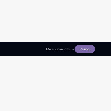
Më shumë info →
Pranoj
Ligjore