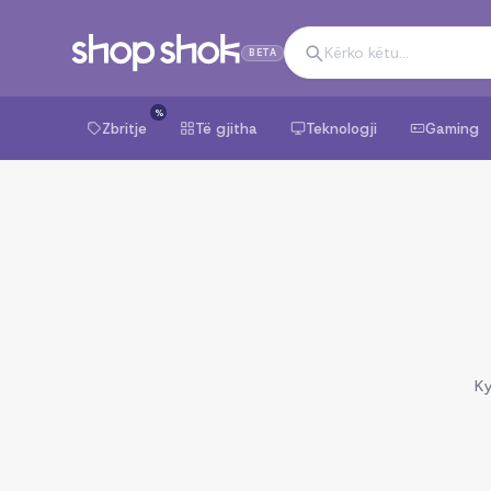
BETA
%
Zbritje
Të gjitha
Teknologji
Gaming
Ky