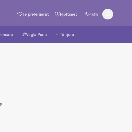
Të preferuarat
Njoftimet
Profili
kincare
Vegla Pune
Të tjera
gu.