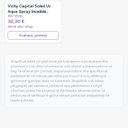
Vichy Capital Soleil Uv
Aqua Spray Invisible
ebc-shop
Hydra
32,30 €
në
ebc-shop
Krahaso çmimet
ShopShok është një platformë për krahasimin e produkteve dhe
çmimeve, e cila ofron informacion mbi ofertat e disponueshme në
treg. Të dhënat për çmimet, disponueshmërinë dhe specifikimet
përditësohen në mënyrë periodike, por mund të mos reflektojnë
gjithmonë gjendjen reale në kohë reale. ShopShok nuk mban
përgjegjësi për saktësinë, plotësinë apo përditësimin e këtyre
informacioneve. Para kryerjes së një blerjeje, rekomandohet që
përdoruesi të verifikojë të gjitha detajet përkatëse drejtpërdrejt në
faqen e shitësit.