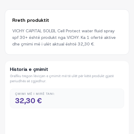
Rreth produktit
VICHY CAPITAL SOLEIL Cell Protect water fluid spray
spf 30+ është produkt nga VICHY. Ka 1 ofertë aktive
dhe çmimi më i ulët aktual është 32,30 €.
Historia e çmimit
Grafiku tregon lëvizjen e çmimit më të ulët për këtë produkt gjatë
periudhës së zgjedhur.
ÇMIMI MË I MIRË TANI:
32,30 €