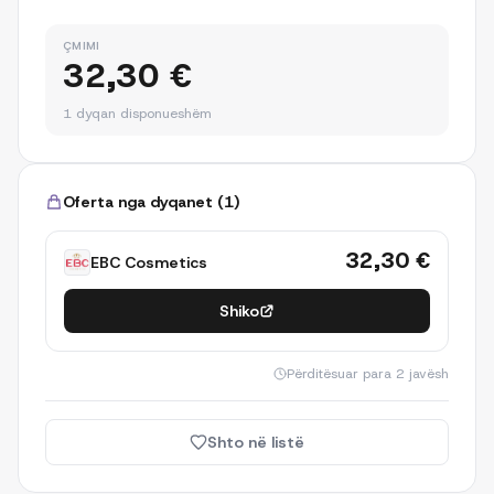
ÇMIMI
32,30 €
1 dyqan disponueshëm
Oferta nga dyqanet
(
1
)
32,30 €
EBC Cosmetics
Shiko
Përditësuar
para 2 javësh
Shto në listë