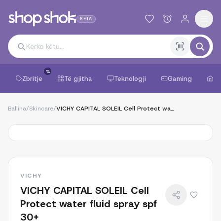
BETA
%
Zbritje
Të gjitha
Teknologji
Gaming
Sh
Ballina
/
Skincare
/
VICHY CAPITAL SOLEIL Cell Protect water fluid spray spf 30+
VICHY
VICHY CAPITAL SOLEIL Cell
Protect water fluid spray spf
30+