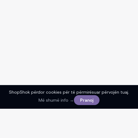
ShopShok përdor cookies për të përmirësuar përvojën tuaj.
Më shumë info →
Pranoj