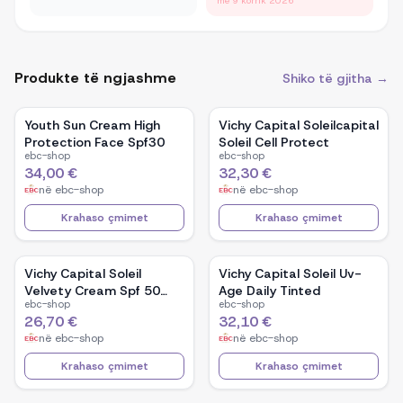
më 9 korrik 2026
Produkte të ngjashme
Shiko të gjitha →
Youth Sun Cream High
Vichy Capital Soleilcapital
Protection Face Spf30
Soleil Cell Protect
ebc-shop
ebc-shop
34,00 €
32,30 €
në
ebc-shop
në
ebc-shop
Krahaso çmimet
Krahaso çmimet
Vichy Capital Soleil
Vichy Capital Soleil Uv-
Velvety Cream Spf 50
Age Daily Tinted
ebc-shop
ebc-shop
Plus Ski
26,70 €
32,10 €
në
ebc-shop
në
ebc-shop
Krahaso çmimet
Krahaso çmimet