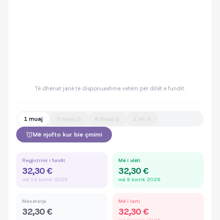
Të dhënat janë të disponueshme vetëm për ditët e fundit.
1 muaj
3 muaj
6 muaj
1 vit
Më njofto kur bie çmimi
Regjistrimi i fundit
Më i ulëti
32,30 €
32,30 €
më 18 korrik 2026
më 9 korrik 2026
Mesatarja
Më i larti
32,30 €
32,30 €