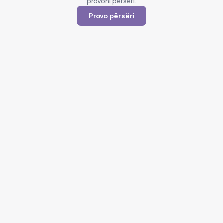
provoni përsëri.
Provo përsëri