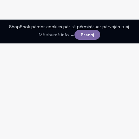
ShopShok përdor cookies për të përmirësuar përvojën tuaj.
Më shumë info →
Pranoj