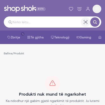
BETA
%
Zbritje
Të gjitha
Teknologji
Gaming
Sh
Ballina
/
Produkt
Produkti nuk mund të ngarkohet
Ka ndodhur një gabim gjatë ngarkimit të produktit. Ju lutemi