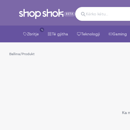
BETA
%
Zbritje
Të gjitha
Teknologji
Gaming
Ballina
/
Produkt
Ka n