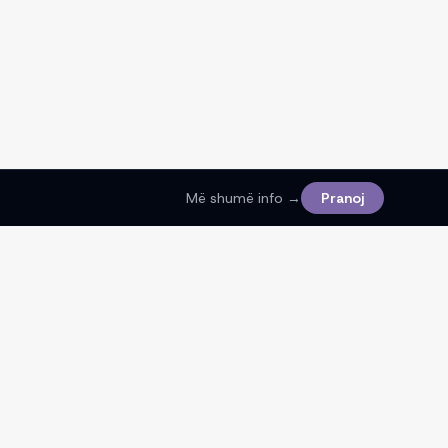
Më shumë info →
Pranoj
Ligjore