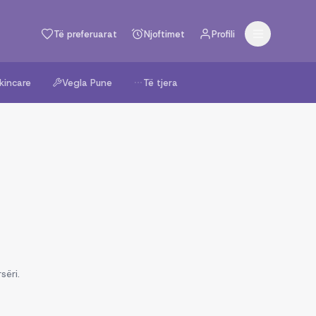
Të preferuarat
Njoftimet
Profili
kincare
Vegla Pune
Të tjera
sëri.