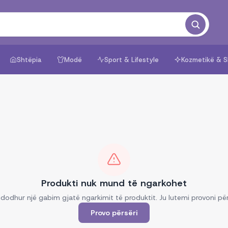
Shtëpia
Modë
Sport & Lifestyle
Kozmetikë & S
Produkti nuk mund të ngarkohet
dodhur një gabim gjatë ngarkimit të produktit. Ju lutemi provoni për
Provo përsëri