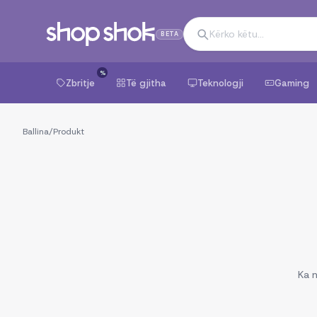
BETA
%
Zbritje
Të gjitha
Teknologji
Gaming
Ballina
/
Produkt
Ka n