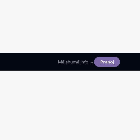
Më shumë info →
Pranoj
Ligjore