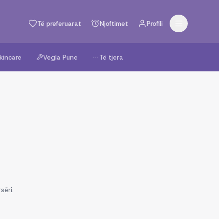
Të preferuarat
Njoftimet
Profili
kincare
Vegla Pune
Të tjera
sëri.