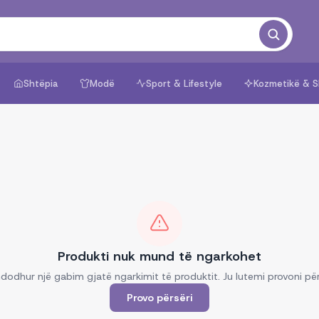
Shtëpia
Modë
Sport & Lifestyle
Kozmetikë & S
Produkti nuk mund të ngarkohet
dodhur një gabim gjatë ngarkimit të produktit. Ju lutemi provoni për
Provo përsëri