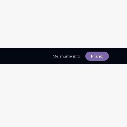
Më shumë info →
Pranoj
Ligjore