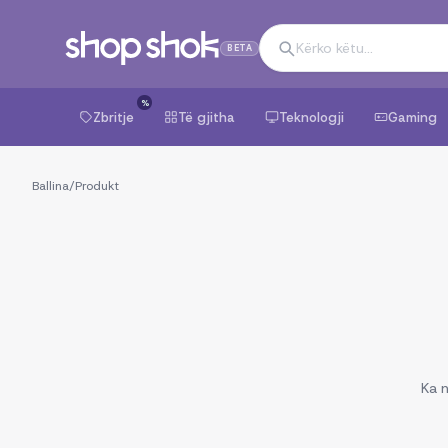
BETA
%
Zbritje
Të gjitha
Teknologji
Gaming
Ballina
/
Produkt
Ka n