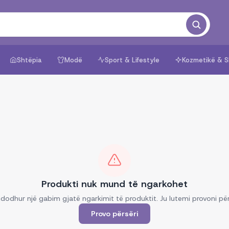
Shtëpia
Modë
Sport & Lifestyle
Kozmetikë & S
Produkti nuk mund të ngarkohet
dodhur një gabim gjatë ngarkimit të produktit. Ju lutemi provoni për
Provo përsëri