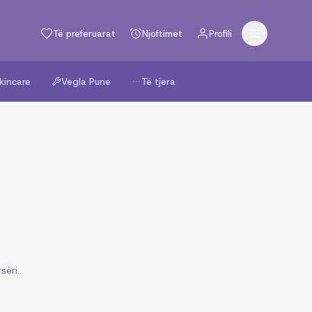
Të preferuarat
Njoftimet
Profili
kincare
Vegla Pune
Të tjera
sëri.