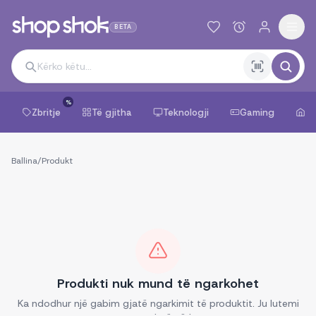
BETA
%
Zbritje
Të gjitha
Teknologji
Gaming
Sh
Ballina
/
Produkt
Produkti nuk mund të ngarkohet
Ka ndodhur një gabim gjatë ngarkimit të produktit. Ju lutemi