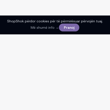
ShopShok përdor cookies për të përmirësuar përvojën tuaj.
Më shumë info →
Pranoj