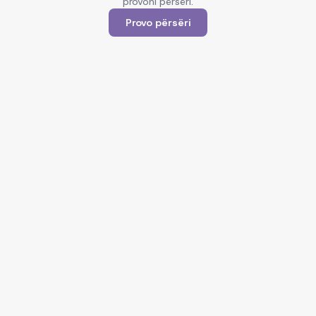
provoni përsëri.
Provo përsëri