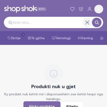
BETA
%
Zbritje
Të gjitha
Teknologji
Gaming
Sh
Produkti nuk u gjet
Ky produkt nuk është më i disponueshëm ose është hequr nga
katalogu.
Kërko produkte
Kthehu