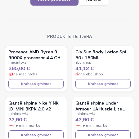
PRODUKTE TË TJERA
Procesor, AMD Ryzen 9
Cla Sun Body Lotion Spf
9900X processor 4.4 GHz
50+ 150Ml
macintoks
ebc-shop
76 MB L2 & L3 Box
365,00 €
41,12 €
në
macintoks
në
ebc-shop
Krahaso çmimet
Krahaso çmimet
Qantë shpine Nike Y NK
Qantë shpine Under
JDI MINI BKPK 2.0 v2
Armour UA Hustle Lite
minimax-ks
minimax-ks
Backpack
32,90 €
42,90 €
në
minimax-ks
në
minimax-ks
Krahaso çmimet
Krahaso çmimet