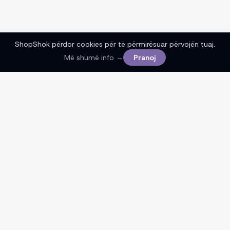
ShopShok përdor cookies për të përmirësuar përvojën tuaj.
Më shumë info →
Pranoj