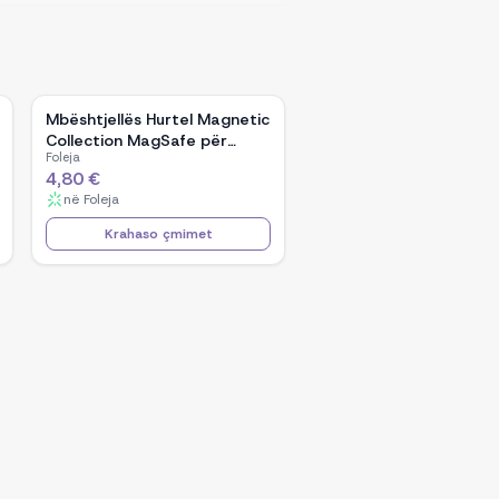
Mbështjellës Hurtel Magnetic
Collection MagSafe për
Foleja
iPhone 16 Pro, TPU, kaltër e
4,80 €
çelët
në
Foleja
Krahaso çmimet