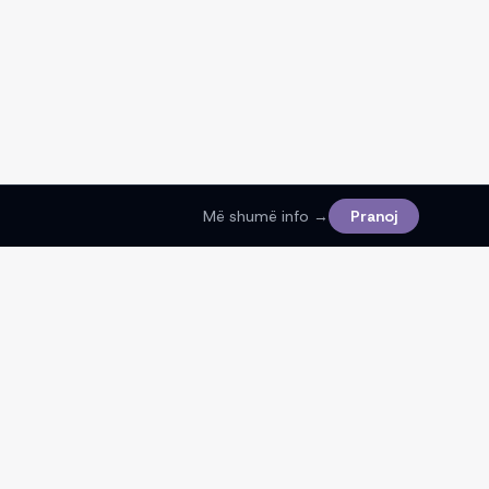
Më shumë info →
Pranoj
Ligjore