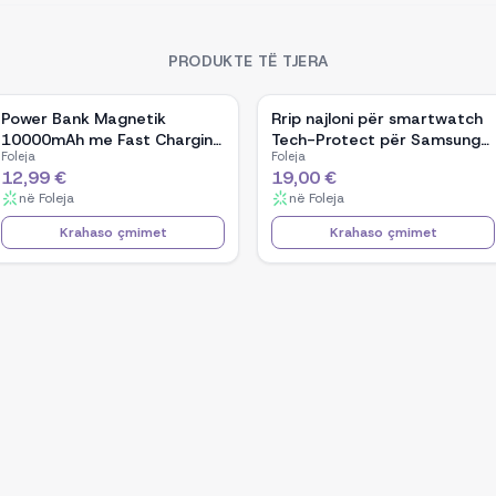
PRODUKTE TË TJERA
Power Bank Magnetik
Rrip najloni për smartwatch
10000mAh me Fast Charging
Tech-Protect për Samsung
Foleja
Foleja
për Smartphone
Galaxy Watch Ultra 47mm,
12,99 €
19,00 €
zi/portokalli
në
Foleja
në
Foleja
Krahaso çmimet
Krahaso çmimet