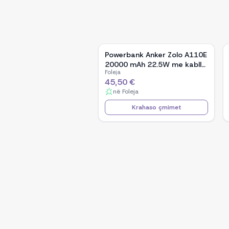
Powerbank Anker Zolo A110E
20000 mAh 22.5W me kabllo
Foleja
USB-C të integrume, e zezë
45,50 €
në
Foleja
Krahaso çmimet