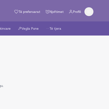
Të preferuarat
Njoftimet
Profili
kincare
Vegla Pune
Të tjera
gu.