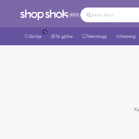
BETA
%
Zbritje
Të gjitha
Teknologji
Gaming
Ky