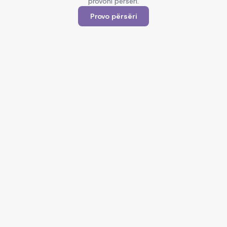
provoni përsëri.
Provo përsëri