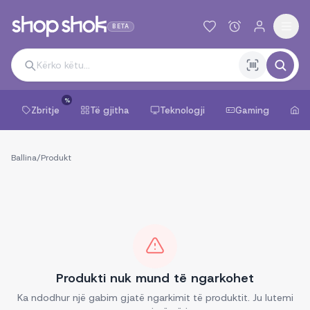
BETA
%
Zbritje
Të gjitha
Teknologji
Gaming
Sh
Ballina
/
Produkt
Produkti nuk mund të ngarkohet
Ka ndodhur një gabim gjatë ngarkimit të produktit. Ju lutemi