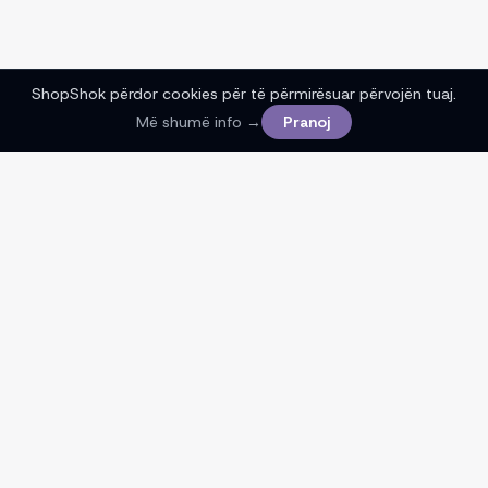
ShopShok përdor cookies për të përmirësuar përvojën tuaj.
Më shumë info →
Pranoj