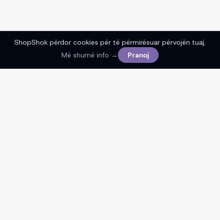
ShopShok përdor cookies për të përmirësuar përvojën tuaj.
Më shumë info →
Pranoj