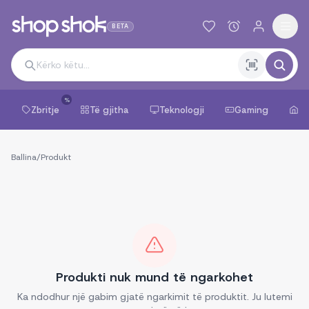
BETA
%
Zbritje
Të gjitha
Teknologji
Gaming
Sh
Ballina
/
Produkt
Produkti nuk mund të ngarkohet
Ka ndodhur një gabim gjatë ngarkimit të produktit. Ju lutemi