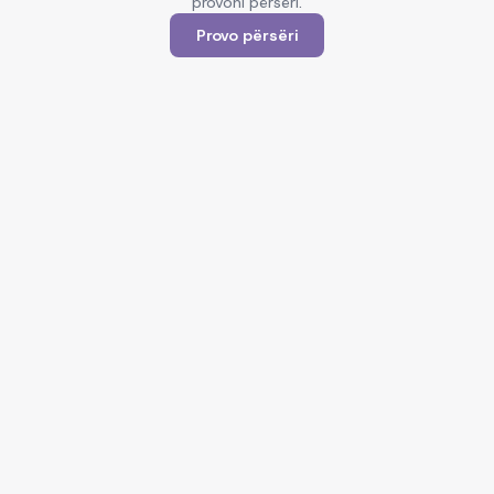
provoni përsëri.
Provo përsëri