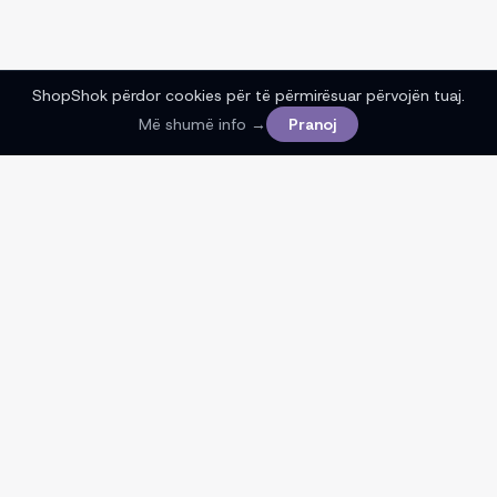
ShopShok përdor cookies për të përmirësuar përvojën tuaj.
Më shumë info →
Pranoj