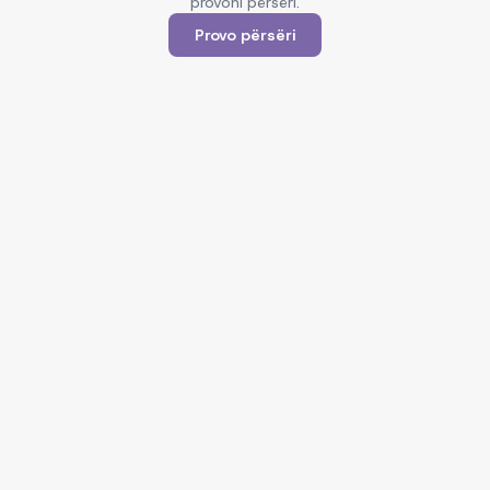
provoni përsëri.
Provo përsëri