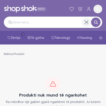
BETA
%
Zbritje
Të gjitha
Teknologji
Gaming
Sh
Ballina
/
Produkt
Produkti nuk mund të ngarkohet
Ka ndodhur një gabim gjatë ngarkimit të produktit. Ju lutemi