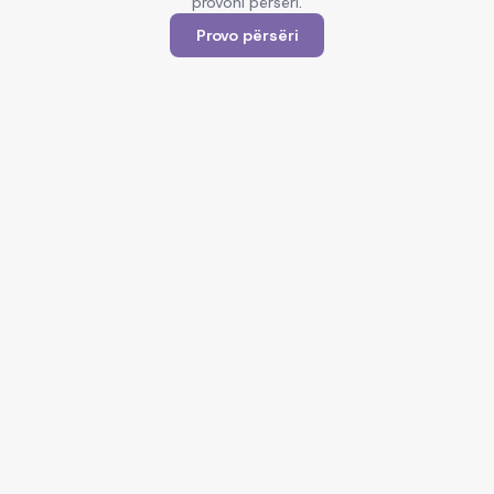
provoni përsëri.
Provo përsëri