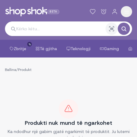
BETA
%
Zbritje
Të gjitha
Teknologji
Gaming
Sh
Ballina
/
Produkt
Produkti nuk mund të ngarkohet
Ka ndodhur një gabim gjatë ngarkimit të produktit. Ju lutemi