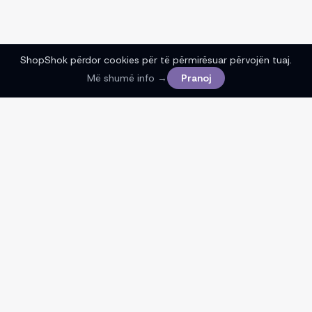
ShopShok përdor cookies për të përmirësuar përvojën tuaj.
Më shumë info →
Pranoj