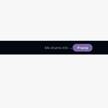
Më shumë info →
Pranoj
Ligjore