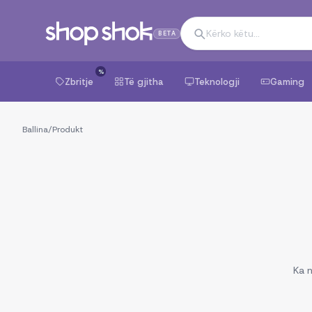
BETA
%
Zbritje
Të gjitha
Teknologji
Gaming
Ballina
/
Produkt
Ka n