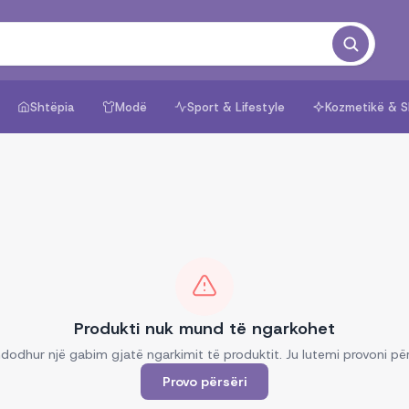
Shtëpia
Modë
Sport & Lifestyle
Kozmetikë & S
Produkti nuk mund të ngarkohet
dodhur një gabim gjatë ngarkimit të produktit. Ju lutemi provoni për
Provo përsëri