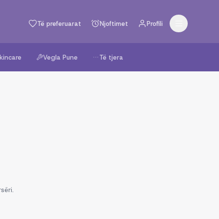
Të preferuarat
Njoftimet
Profili
kincare
Vegla Pune
Të tjera
sëri.