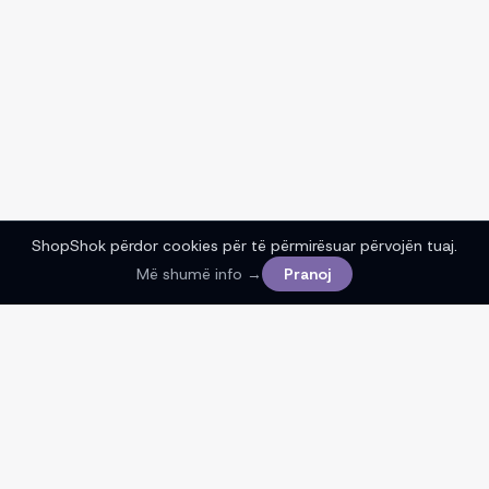
ShopShok përdor cookies për të përmirësuar përvojën tuaj.
Më shumë info →
Pranoj