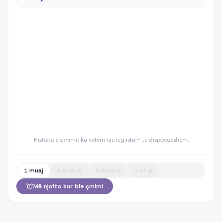
Historia e çmimit ka vetëm një regjistrim të disponueshëm.
1 muaj
3 muaj
6 muaj
1 vit
Më njofto kur bie çmimi