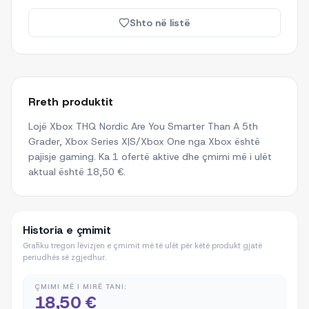
Shto në listë
Rreth produktit
Lojë Xbox THQ Nordic Are You Smarter Than A 5th
Grader, Xbox Series X|S/Xbox One nga Xbox është
pajisje gaming. Ka 1 ofertë aktive dhe çmimi më i ulët
aktual është 18,50 €.
Historia e çmimit
Grafiku tregon lëvizjen e çmimit më të ulët për këtë produkt gjatë
periudhës së zgjedhur.
ÇMIMI MË I MIRË TANI:
18,50 €