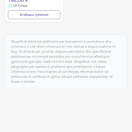
792,00 €
në
Foleja
Krahaso çmimet
ShopShok është një platformë për krahasimin e produkteve dhe
çmimeve, e cila ofron informacion mbi ofertat e disponueshme në
treg. Të dhënat për çmimet, disponueshmërinë dhe specifikimet
përditësohen në mënyrë periodike, por mund të mos reflektojnë
gjithmonë gjendjen reale në kohë reale. ShopShok nuk mban
përgjegjësi për saktësinë, plotësinë apo përditësimin e këtyre
informacioneve. Para kryerjes së një blerjeje, rekomandohet që
përdoruesi të verifikojë të gjitha detajet përkatëse drejtpërdrejt në
faqen e shitësit.