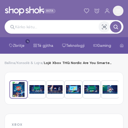
BETA
%
Zbritje
Të gjitha
Teknologji
Gaming
Sh
Ballina
/
Konsolë & Lojra
/
Lojë Xbox THQ Nordic Are You Smarter Than A 5th Grader, Xbox Series X|S/Xbox One
1
/
8
XBOX