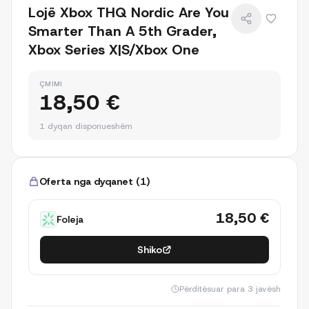
Lojë Xbox THQ Nordic Are You
Smarter Than A 5th Grader,
Xbox Series X|S/Xbox One
ÇMIMI
18,50 €
1 dyqan disponueshëm
Oferta nga dyqanet
(
1
)
18,50 €
Foleja
Shiko
Përditësuar
para 3 javësh