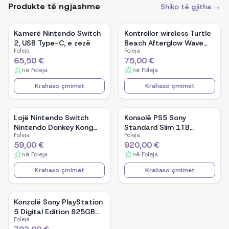
Produkte të ngjashme
Shiko të gjitha →
Kamerë Nintendo Switch
Kontrollor wireless Turtle
2, USB Type-C, e zezë
Beach Afterglow Wave
Foleja
Foleja
për Nintendo Switch 2,
65,50 €
75,00 €
RGB, bateri e
në
Foleja
në
Foleja
rikarikueshme 20 orë, i zi
Krahaso çmimet
Krahaso çmimet
Lojë Nintendo Switch
Konsolë PS5 Sony
Nintendo Donkey Kong
Standard Slim 1TB
Foleja
Foleja
Country Returns HD, PEGI
bardhë me Fortnite
59,00 €
920,00 €
3
në
Foleja
në
Foleja
Krahaso çmimet
Krahaso çmimet
Konzolë Sony PlayStation
5 Digital Edition 825GB
Foleja
bardhë