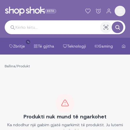
BETA
%
Zbritje
Të gjitha
Teknologji
Gaming
Sh
Ballina
/
Produkt
Produkti nuk mund të ngarkohet
Ka ndodhur një gabim gjatë ngarkimit të produktit. Ju lutemi