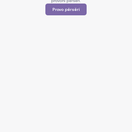
provoni përsëri.
Provo përsëri