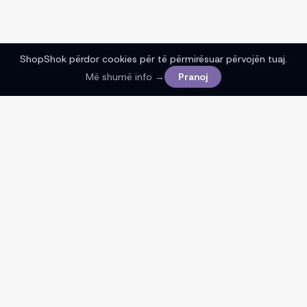
ShopShok përdor cookies për të përmirësuar përvojën tuaj.
Më shumë info →
Pranoj