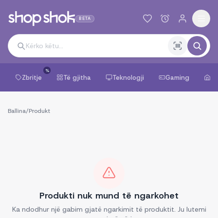
BETA
%
Zbritje
Të gjitha
Teknologji
Gaming
Sh
Ballina
/
Produkt
Produkti nuk mund të ngarkohet
Ka ndodhur një gabim gjatë ngarkimit të produktit. Ju lutemi