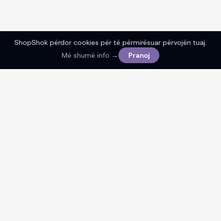
ShopShok përdor cookies për të përmirësuar përvojën tuaj.
Më shumë info →
Pranoj