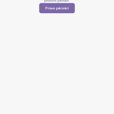
provoni përsëri.
Provo përsëri