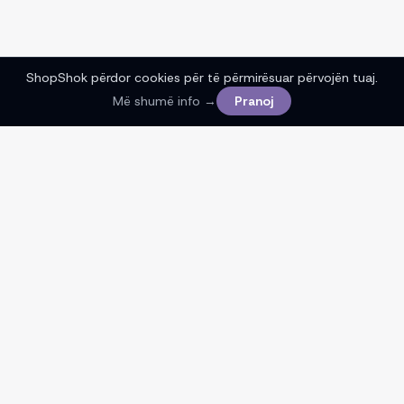
ShopShok përdor cookies për të përmirësuar përvojën tuaj.
Më shumë info →
Pranoj