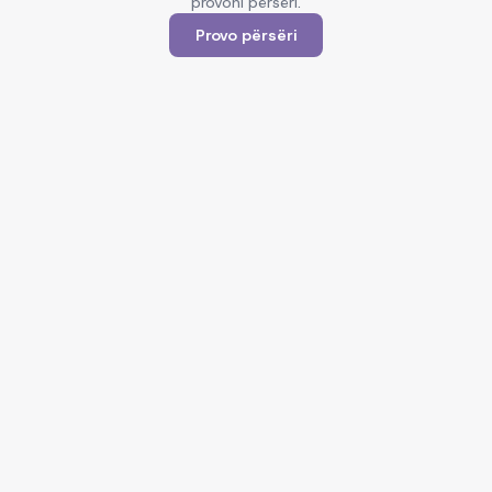
provoni përsëri.
Provo përsëri