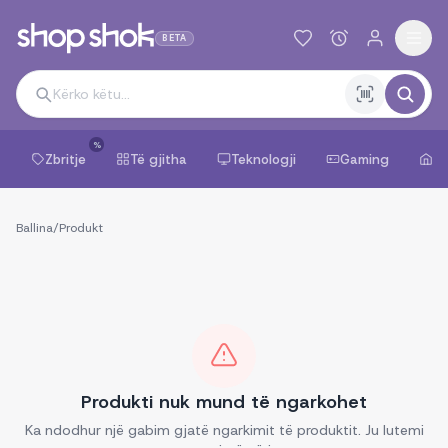
BETA
%
Zbritje
Të gjitha
Teknologji
Gaming
Sh
Ballina
/
Produkt
Produkti nuk mund të ngarkohet
Ka ndodhur një gabim gjatë ngarkimit të produktit. Ju lutemi