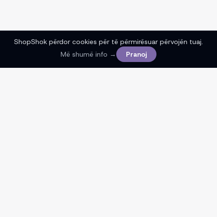
ShopShok përdor cookies për të përmirësuar përvojën tuaj.
Më shumë info →
Pranoj