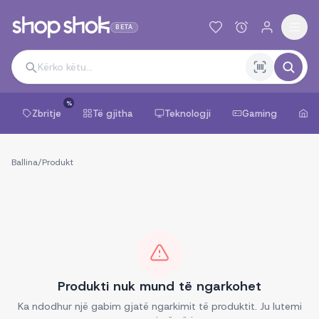
BETA
%
Zbritje
Të gjitha
Teknologji
Gaming
Sh
Ballina
/
Produkt
Produkti nuk mund të ngarkohet
Ka ndodhur një gabim gjatë ngarkimit të produktit. Ju lutemi