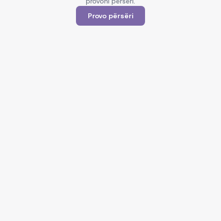
provoni përsëri.
Provo përsëri