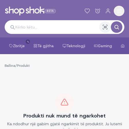
BETA
%
Zbritje
Të gjitha
Teknologji
Gaming
Sh
Ballina
/
Produkt
Produkti nuk mund të ngarkohet
Ka ndodhur një gabim gjatë ngarkimit të produktit. Ju lutemi