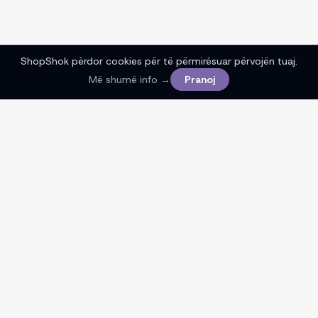
ShopShok përdor cookies për të përmirësuar përvojën tuaj.
Më shumë info →
Pranoj