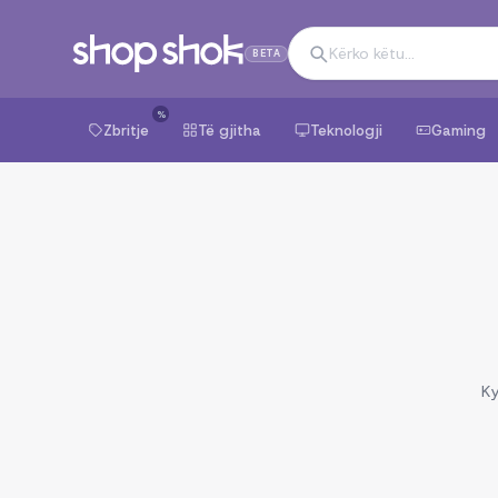
BETA
%
Zbritje
Të gjitha
Teknologji
Gaming
Ky