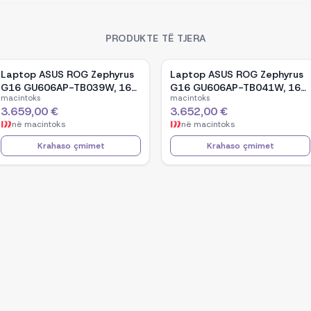
PRODUKTE TË TJERA
Laptop ASUS ROG Zephyrus
Laptop ASUS ROG Zephyrus
G16 GU606AP-TB039W, 16-
G16 GU606AP-TB041W, 16-
macintoks
macintoks
inch OLED, Intel Core Ultra 9
inch OLED, Intel Core Ultra 9
3.659,00 €
3.652,00 €
386H, NVIDIA GeForce RTX
386H, NVIDIA GeForce RTX
në
macintoks
në
macintoks
5070, 32GB RAM, 1TB SSD,
5070, 32GB RAM, 1TB SSD,
Windows 11 - White
Windows 11 - Black
Krahaso çmimet
Krahaso çmimet