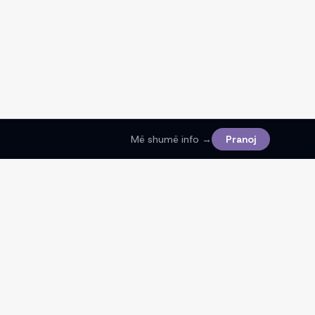
Më shumë info →
Pranoj
Ligjore