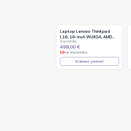
Laptop Lenovo Thinkpad
L16, 16-inch WUXGA, AMD
macintoks
Ryzen 5 Pro-7535U, 16GB
499,00 €
Ram DDR5, 512GB SSD -
në
macintoks
Black
Krahaso çmimet