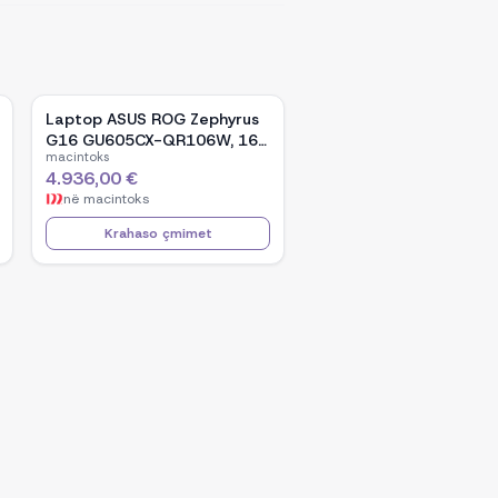
Laptop ASUS ROG Zephyrus
G16 GU605CX-QR106W, 16-
macintoks
inch WQXGA OLED, Intel Core
4.936,00 €
Ultra 9 285H, NVIDIA GeForce
në
macintoks
RTX 5090, 32GB RAM, 2TB
SSD, Windows 11 - Black
Krahaso çmimet