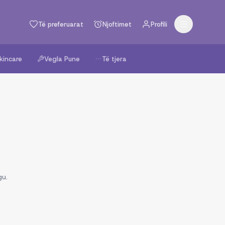
Të preferuarat
Njoftimet
Profili
kincare
Vegla Pune
Të tjera
gu.