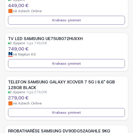
449,00 €
në
Aztech Online
Krahaso çmimet
TV LED SAMSUNG UE75U8072HUXXH
2
dyqane
·
nga
749,00
€
749,00 €
në
Neptun KS
Krahaso çmimet
TELEFON SAMSUNG GALAXY XCOVER 7 5G | 6.6" 6GB
128GB BLACK
2
dyqane
·
nga
279,00
€
279,00 €
në
Aztech Online
Krahaso çmimet
RROBATHARËSE SAMSUNG DV90DG52A0AHLE 9KG