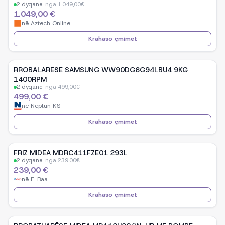
2
dyqane
·
nga
1.049,00
€
1.049,00 €
në
Aztech Online
Krahaso çmimet
RROBALARESE SAMSUNG WW90DG6G94LBU4 9KG
1400RPM
2
dyqane
·
nga
499,00
€
499,00 €
në
Neptun KS
Krahaso çmimet
FRIZ MIDEA MDRC411FZE01 293L
2
dyqane
·
nga
239,00
€
239,00 €
në
E-Baa
Krahaso çmimet