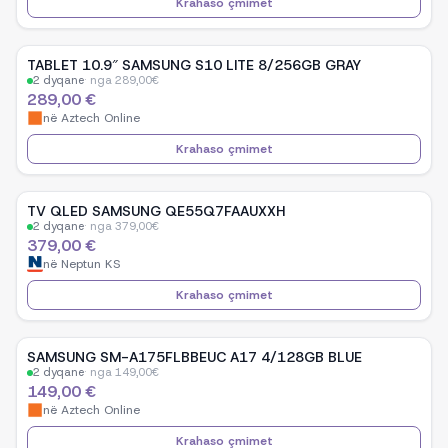
Krahaso çmimet
TABLET 10.9″ SAMSUNG S10 LITE 8/256GB GRAY
2
dyqane
·
nga
289,00
€
289,00 €
në
Aztech Online
Krahaso çmimet
TV QLED SAMSUNG QE55Q7FAAUXXH
2
dyqane
·
nga
379,00
€
379,00 €
në
Neptun KS
Krahaso çmimet
SAMSUNG SM-A175FLBBEUC A17 4/128GB BLUE
2
dyqane
·
nga
149,00
€
149,00 €
në
Aztech Online
Krahaso çmimet