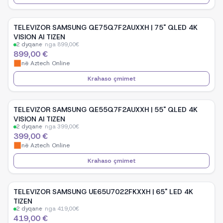
TELEVIZOR SAMSUNG QE75Q7F2AUXXH | 75" QLED 4K
VISION AI TIZEN
2
dyqane
·
nga
899,00
€
899,00 €
në
Aztech Online
Krahaso çmimet
TELEVIZOR SAMSUNG QE55Q7F2AUXXH | 55" QLED 4K
VISION AI TIZEN
2
dyqane
·
nga
399,00
€
399,00 €
në
Aztech Online
Krahaso çmimet
TELEVIZOR SAMSUNG UE65U7022FKXXH | 65" LED 4K
TIZEN
2
dyqane
·
nga
419,00
€
419,00 €