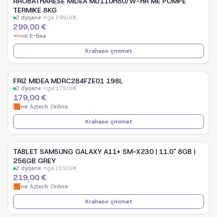
RROBATHARËSE MIDEA MD110H80/W-HR ME POMPE
TERMIKE 8KG
2
dyqane
·
nga
299,00
€
299,00 €
në
E-Baa
Krahaso çmimet
FRIZ MIDEA MDRC284FZE01 198L
2
dyqane
·
nga
179,00
€
179,00 €
në
Aztech Online
Krahaso çmimet
TABLET SAMSUNG GALAXY A11+ SM-X230 | 11.0" 8GB |
256GB GREY
2
dyqane
·
nga
219,00
€
219,00 €
në
Aztech Online
Krahaso çmimet