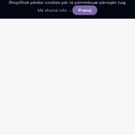
ShopShok përdor cookies për të përmirësuar përvojën tuaj.
Filtrat
1
Më shumë info →
Pranoj
ShopShok të ndihmon të gjesh çmime më të mira
nga dyqanet online në Kosovë. Ne nuk shesim
produkte dhe nuk marrim pjesë në blerje.