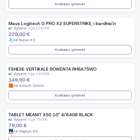
Krahaso çmimet
Maus Logitech G PRO X2 SUPERSTRIKE, i bardhë/zi
2
dyqane
·
nga
229,00
€
229,00 €
në
Buton KS
Krahaso çmimet
FSHESE VERTIKALE ROWENTA RH6A75WO
2
dyqane
·
nga
149,90
€
149,90 €
në
Aztech Online
Krahaso çmimet
TABLET MEANIT X50 10" 4/64GB BLACK
2
dyqane
·
nga
79,00
€
79,00 €
në
Neptun KS