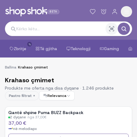
BETA
%
Zbritje
Të gjitha
Teknologji
Gaming
Sh
Ballina
/
Krahaso çmimet
Krahaso çmimet
Produkte me oferta nga disa dyqane ·
1.246
produkte
Pastro filtrat ×
Relevanca
Qantë shpine Puma BUZZ Backpack
2
dyqane
·
nga
37,00
€
37,00 €
në
melodiapx