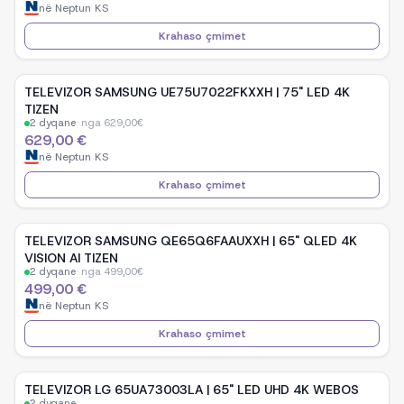
në
Neptun KS
Krahaso çmimet
TELEVIZOR SAMSUNG UE75U7022FKXXH | 75" LED 4K
TIZEN
2
dyqane
·
nga
629,00
€
629,00 €
në
Neptun KS
Krahaso çmimet
TELEVIZOR SAMSUNG QE65Q6FAAUXXH | 65" QLED 4K
VISION AI TIZEN
2
dyqane
·
nga
499,00
€
499,00 €
në
Neptun KS
Krahaso çmimet
TELEVIZOR LG 65UA73003LA | 65" LED UHD 4K WEBOS
2
dyqane