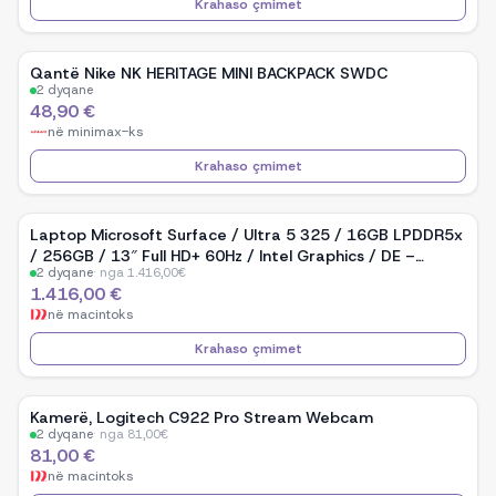
Krahaso çmimet
Qantë Nike NK HERITAGE MINI BACKPACK SWDC
2
dyqane
48,90 €
në
minimax-ks
Krahaso çmimet
Laptop Microsoft Surface / Ultra 5 325 / 16GB LPDDR5x
/ 256GB / 13″ Full HD+ 60Hz / Intel Graphics / DE –
2
dyqane
·
nga
1.416,00
€
Aluminium
1.416,00 €
në
macintoks
Krahaso çmimet
Kamerë, Logitech C922 Pro Stream Webcam
2
dyqane
·
nga
81,00
€
81,00 €
në
macintoks