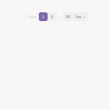
…
← Para
1
2
52
Pas →