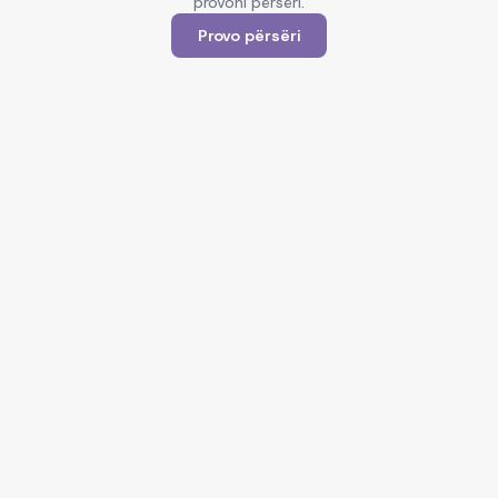
provoni përsëri.
Provo përsëri