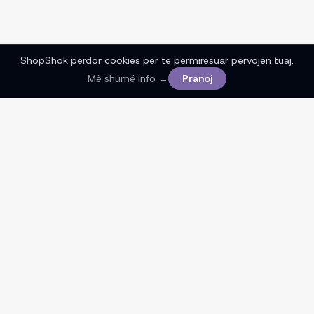
ShopShok përdor cookies për të përmirësuar përvojën tuaj.
Më shumë info →
Pranoj