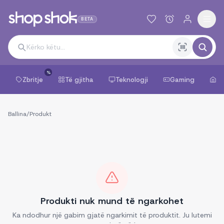
BETA
%
Zbritje
Të gjitha
Teknologji
Gaming
Sh
Ballina
/
Produkt
Produkti nuk mund të ngarkohet
Ka ndodhur një gabim gjatë ngarkimit të produktit. Ju lutemi