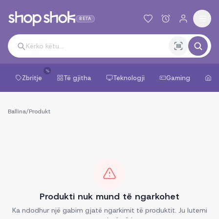
BETA
%
Zbritje
Të gjitha
Teknologji
Gaming
Sh
Ballina
/
Produkt
Produkti nuk mund të ngarkohet
Ka ndodhur një gabim gjatë ngarkimit të produktit. Ju lutemi