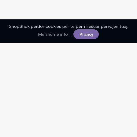
ShopShok përdor cookies për të përmirësuar përvojën tuaj.
Më shumë info →
Pranoj