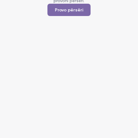
provoni përsëri.
Provo përsëri