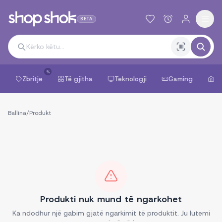
BETA
%
Zbritje
Të gjitha
Teknologji
Gaming
Sh
Ballina
/
Produkt
Produkti nuk mund të ngarkohet
Ka ndodhur një gabim gjatë ngarkimit të produktit. Ju lutemi