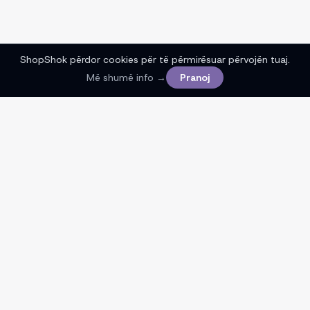
ShopShok përdor cookies për të përmirësuar përvojën tuaj.
Më shumë info →
Pranoj