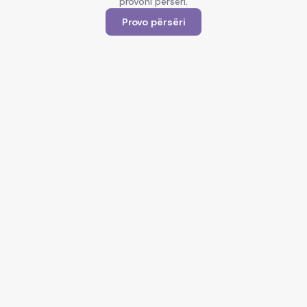
provoni përsëri.
Provo përsëri