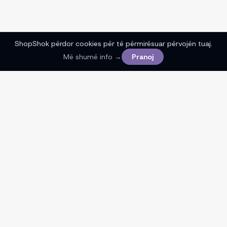
ShopShok përdor cookies për të përmirësuar përvojën tuaj.
Më shumë info →
Pranoj