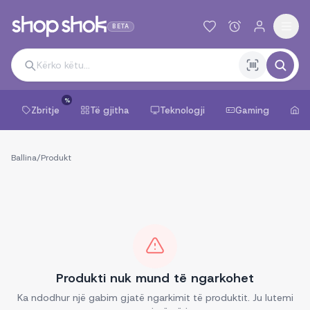
BETA
%
Zbritje
Të gjitha
Teknologji
Gaming
Sh
Ballina
/
Produkt
Produkti nuk mund të ngarkohet
Ka ndodhur një gabim gjatë ngarkimit të produktit. Ju lutemi