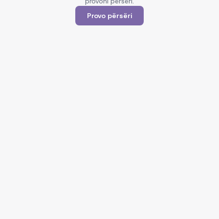
provoni përsëri.
Provo përsëri