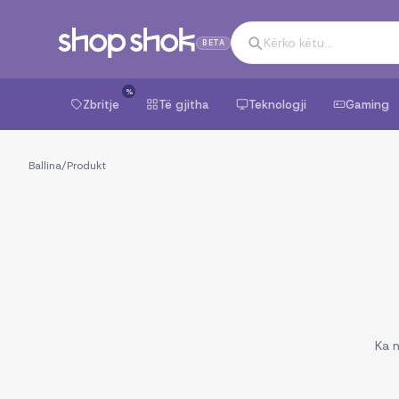
BETA
%
Zbritje
Të gjitha
Teknologji
Gaming
Ballina
/
Produkt
Ka n