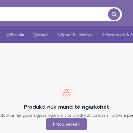
Shtëpia
Modë
Sport & Lifestyle
Kozmetikë & S
Produkti nuk mund të ngarkohet
dodhur një gabim gjatë ngarkimit të produktit. Ju lutemi provoni për
Provo përsëri