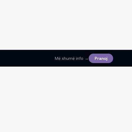
Më shumë info →
Pranoj
Ligjore