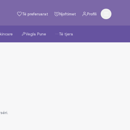
Të preferuarat
Njoftimet
Profili
kincare
Vegla Pune
Të tjera
sëri.